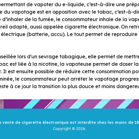
permettant de vapoter du e-liquide, c’est-à-dire une prép
pe du vapotage est en opposition avec le tabac, c’est-à-di
ue d’inhaler de la fumée, le consommateur inhale de la vap
eil adapté, aussi appelée cigarette électronique. On retr
n électrique (batterie, accu). Le tout permet de reproduire
nseillée lors d'un sevrage tabagique, elle permet de mett
ac est liée à la nicotine, la vapoteuse permet de doser l
Il est ensuite possible de réduire cette consommation pou
minée, le consommateur peut arrêter le vapotage progres
ste à ce jour la transition la plus douce et moins dangere
 vente de cigarette électronique est interdite chez les moins de 18
Copyright © 2026.