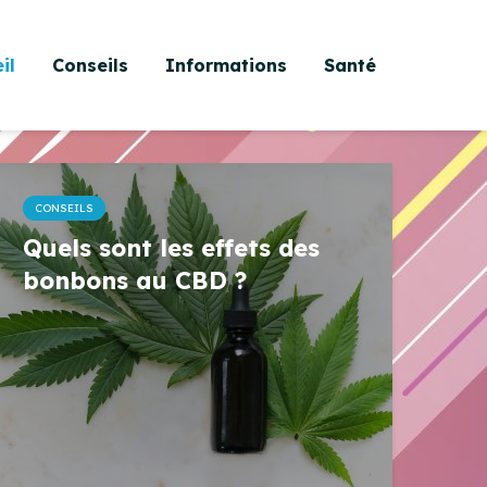
il
Conseils
Informations
Santé
CONSEILS
Quels sont les effets des
bonbons au CBD ?